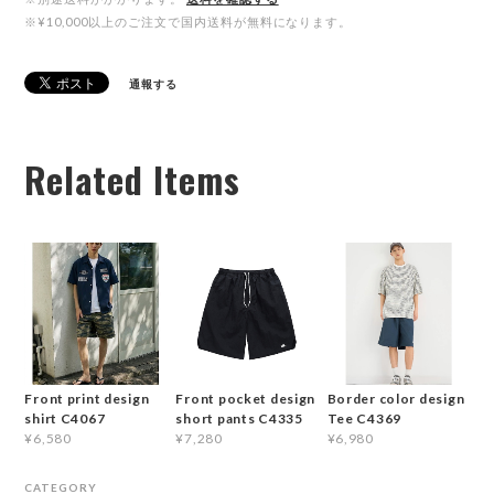
※¥10,000以上のご注文で国内送料が無料になります。
通報する
Related Items
Front print design
Front pocket design
Border color design
shirt C4067
short pants C4335
Tee C4369
¥6,580
¥7,280
¥6,980
CATEGORY