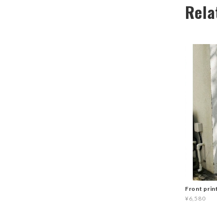
Rela
Front prin
¥6,580