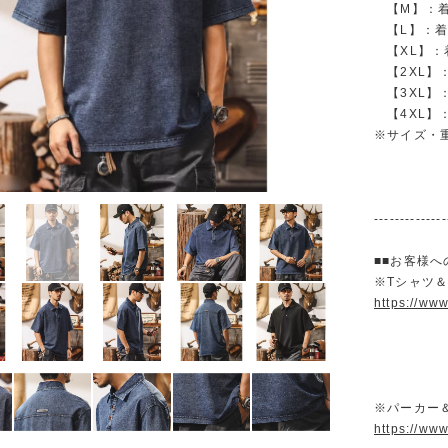
【M】：着丈 
【L】：着丈 
【XL】：着丈
【2XL】：着
【3XL】：着
【4XL】：着
※サイズ・
--------------
■■お客様へ
※Tシャツ
https://ww
※パーカー
https://ww