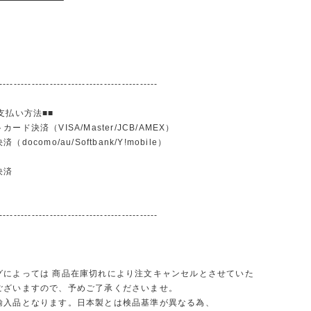
--------------------------------------------
支払い方法■■
ード決済（VISA/Master/JCB/AMEX）
docomo/au/Softbank/Y!mobile）
込
決済
--------------------------------------------
グによっては 商品在庫切れにより注文キャンセルとさせていた
ございますので、予めご了承くださいませ。
輸入品となります。日本製とは検品基準が異なる為、