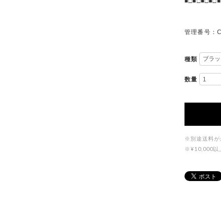
■□■□■□■□■
管理番号：C
種類
数量
※別途送料が
※¥10,0