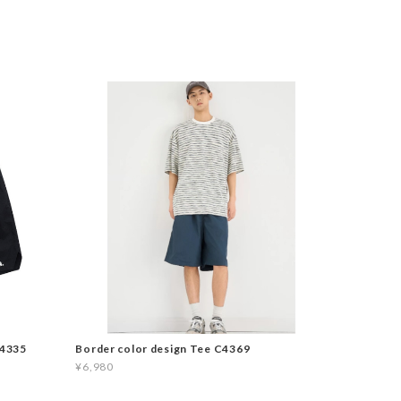
C4335
Border color design Tee C4369
¥6,980