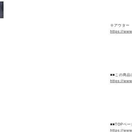
※アウター
https://ww
■■この商品
https://ww
■■TOPペ
https://ww