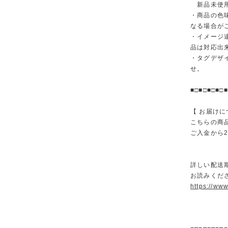
新品未使用
・商品の色
なる場合が
・イメージ
品は対応出
・タグデザ
せ。
■□■□■□■□■
【 お届けに
こちらの商
ご入金から
詳しい配送
お読みくださ
https://ww