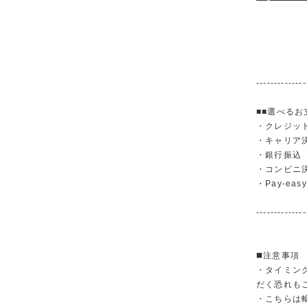
--------------
■■選べるお
・クレジットカ
・キャリア決済（
・銀行振
・コンビニ
・Pay-easy
--------------
◼️注意事項
・タイミン
だく恐れも
・こちらは