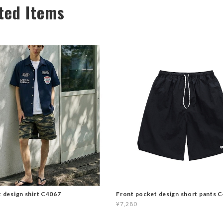
ted Items
t design shirt C4067
Front pocket design short pants 
¥7,280