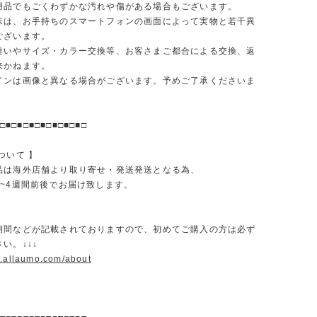
品でもごくわずかな汚れや傷がある場合もございます。
味は、お手持ちのスマートフォンの画面によって実物と若干異
ございます。
違いやサイズ・カラー交換等、お客さまご都合による交換、返
来かねます。
インは画像と異なる場合がございます。予めご了承くださいま
□■□■□■□■□■□■□■□
ついて 】
品は海外店舗より取り寄せ・発送発送となる為、
2~4週間前後でお届け致します。
期間などが記載されておりますので、初めてご購入の方は必ず
い。↓↓↓
w.allaumo.com/about