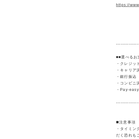
https://ww
--------------
■■選べるお
・クレジットカ
・キャリア決済（
・銀行振
・コンビニ
・Pay-easy
--------------
◼️注意事項
・タイミン
だく恐れも