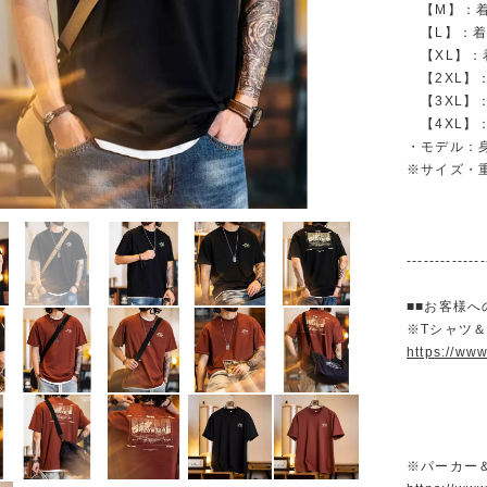
【M】：着丈 
【L】：着丈 
【XL】：着丈
【2XL】：着
【3XL】：着
【4XL】：着
・モデル：身長
※サイズ・
--------------
■■お客様へ
※Tシャツ
https://ww
※パーカー