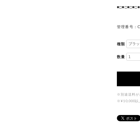
■□■□■□■□■
管理番号：C
種類
数量
※別途送料が
※¥10,0