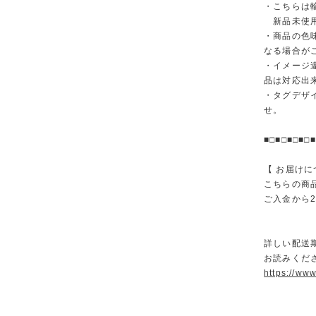
・こちらは
新品未使用
・商品の色
なる場合が
・イメージ
品は対応出
・タグデザ
せ。
■□■□■□■□■
【 お届けに
こちらの商
ご入金から
詳しい配送
お読みくださ
https://ww