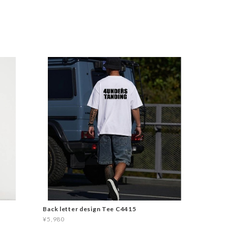
Back letter design Tee C4415
¥5,980