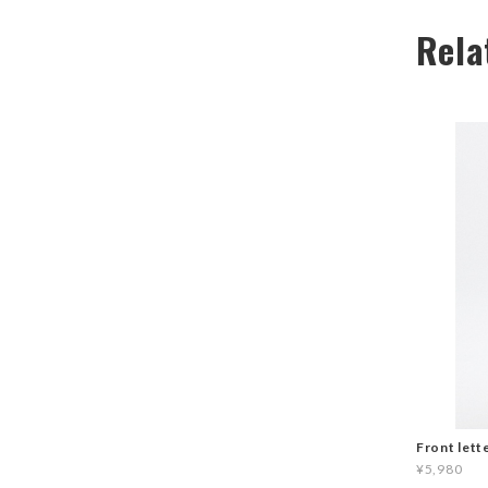
Rela
Front lett
¥5,980