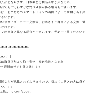
輸入品となります。日本製とは検品基準が異なる為、
品でもごくわずかな汚れや傷がある場合もございます。
味は、お手持ちのスマートフォンの画面によって実物と若干異
ございます。
違いやサイズ・カラー交換等、お客さまご都合による交換、返
来かねます。
インは画像と異なる場合がございます。予めご了承くださいま
□■□■□■□■□■□■□■□
ついて 】
品は海外店舗より取り寄せ・発送発送となる為、
2~4週間前後でお届け致します。
期間などが記載されておりますので、初めてご購入の方は必ず
い。↓↓↓
w.allaumo.com/about