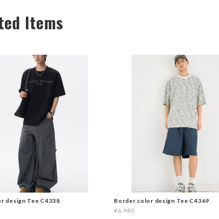
ted Items
er design Tee C4338
Border color design Tee C4369
¥6,980