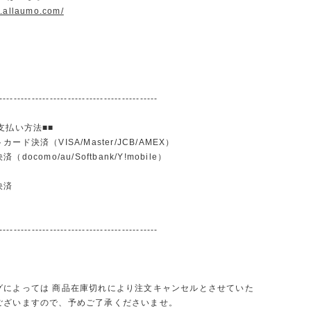
w.allaumo.com/
--------------------------------------------
支払い方法■■
ード決済（VISA/Master/JCB/AMEX）
docomo/au/Softbank/Y!mobile）
込
決済
--------------------------------------------
グによっては 商品在庫切れにより注文キャンセルとさせていた
ございますので、予めご了承くださいませ。