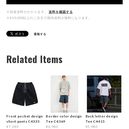
※別途送料がかかります。
送料を確認する
※¥10,000以上のご注文で国内送料が無料になります。
通報する
Related Items
Front pocket design
Border color design
Back letter design
short pants C4335
Tee C4369
Tee C4415
¥7,280
¥6,980
¥5,980