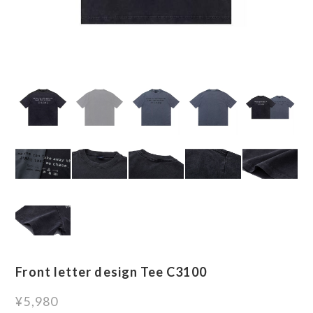
Front letter design Tee C3100
¥5,980