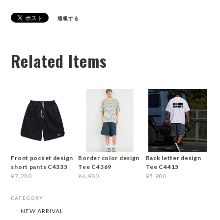
通報する
Related Items
Front pocket design
Border color design
Back letter design
short pants C4335
Tee C4369
Tee C4415
¥7,280
¥6,980
¥5,980
CATEGORY
NEW ARRIVAL