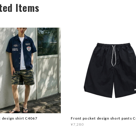
ted Items
t design shirt C4067
Front pocket design short pants 
¥7,280