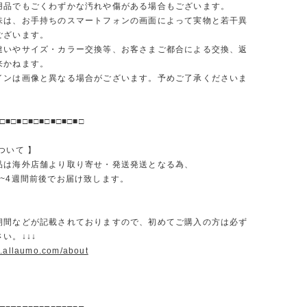
品でもごくわずかな汚れや傷がある場合もございます。
味は、お手持ちのスマートフォンの画面によって実物と若干異
ございます。
違いやサイズ・カラー交換等、お客さまご都合による交換、返
来かねます。
インは画像と異なる場合がございます。予めご了承くださいま
□■□■□■□■□■□■□■□
ついて 】
品は海外店舗より取り寄せ・発送発送となる為、
2~4週間前後でお届け致します。
期間などが記載されておりますので、初めてご購入の方は必ず
い。↓↓↓
w.allaumo.com/about