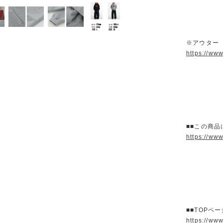
※アウター
https://ww
■■この商品
https://ww
■■TOPペ
https://ww