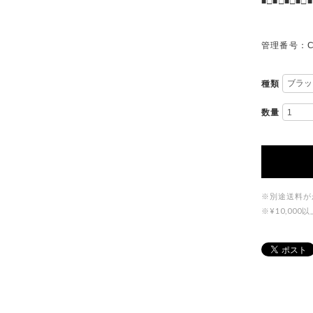
■□■□■□■□■
管理番号：C
種類
数量
※別途送料が
※¥10,0