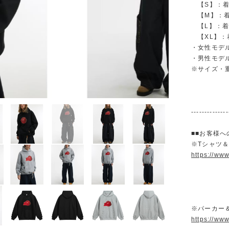
【S】：着丈 
【M】：着丈 
【L】：着丈 
【XL】：着丈
・女性モデル
・男性モデル
※サイズ・
--------------
■■お客様へ
※Tシャツ
https://ww
※パーカー
https://ww