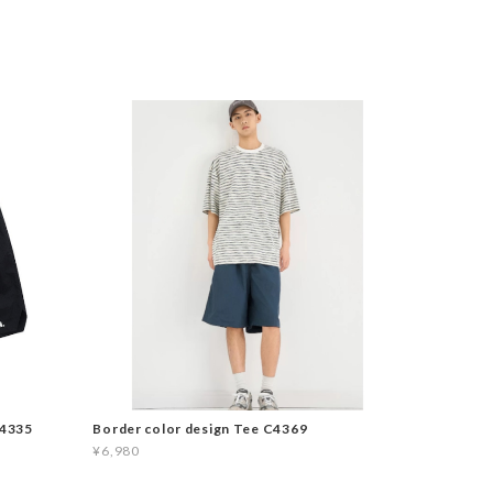
C4335
Border color design Tee C4369
¥6,980