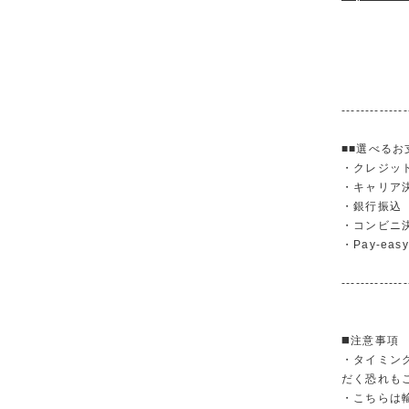
--------------
■■選べるお
・クレジットカ
・キャリア決済（
・銀行振
・コンビニ
・Pay-easy
--------------
◼️注意事項
・タイミン
だく恐れも
・こちらは