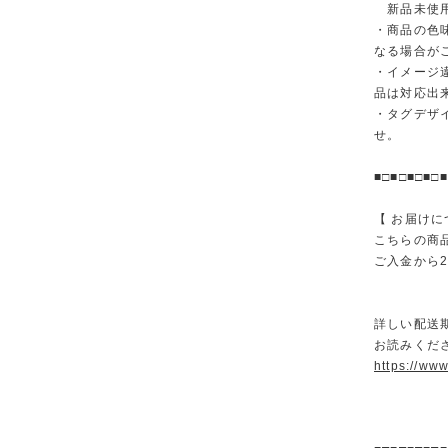
新品未使用
・商品の色
なる場合が
・イメージ
品は対応出
・タグデザ
せ。
■□■□■□■□■
【 お届けに
こちらの商
ご入金から
詳しい配送
お読みくださ
https://ww