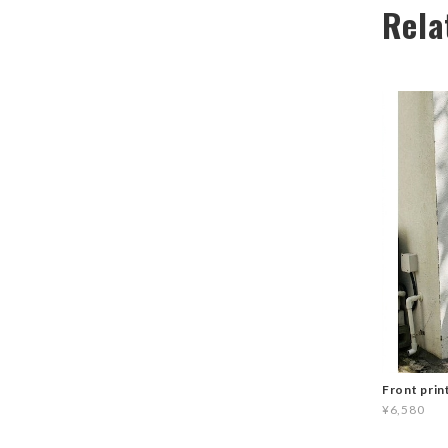
Rela
Front prin
¥6,580