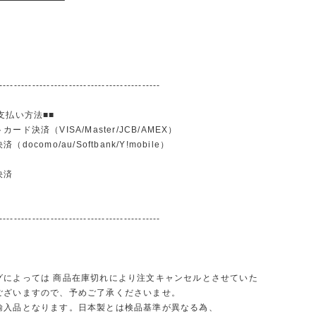
--------------------------------------------
支払い方法■■
ード決済（VISA/Master/JCB/AMEX）
docomo/au/Softbank/Y!mobile）
込
決済
--------------------------------------------
グによっては 商品在庫切れにより注文キャンセルとさせていた
ございますので、予めご了承くださいませ。
輸入品となります。日本製とは検品基準が異なる為、