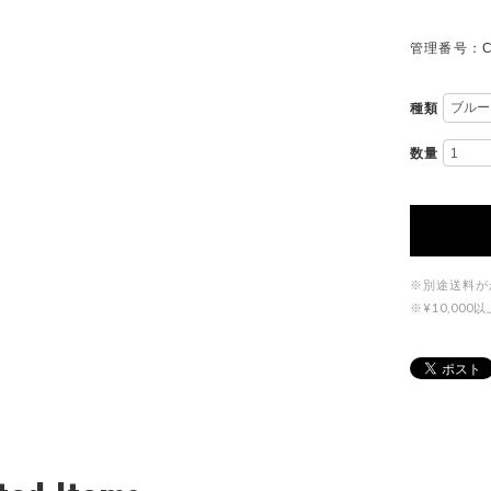
管理番号：C
種類
数量
※別途送料が
※¥10,0