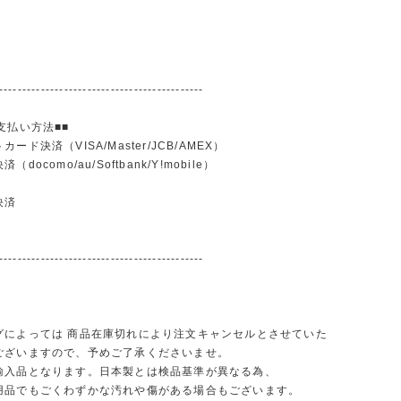
--------------------------------------------
支払い方法■■
ード決済（VISA/Master/JCB/AMEX）
docomo/au/Softbank/Y!mobile）
込
決済
--------------------------------------------
グによっては 商品在庫切れにより注文キャンセルとさせていた
ございますので、予めご了承くださいませ。
輸入品となります。日本製とは検品基準が異なる為、
品でもごくわずかな汚れや傷がある場合もございます。