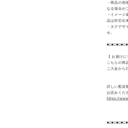
・商品の色
なる場合が
・イメージ
品は対応出
・タグデザ
せ。
■□■□■□■□■
【 お届けに
こちらの商
ご入金から
詳しい配送
お読みくださ
https://ww
■□■□■□■□■