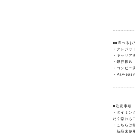
--------------
■■選べるお
・クレジットカ
・キャリア決済（
・銀行振
・コンビニ
・Pay-easy
--------------
◼️注意事項
・タイミン
だく恐れも
・こちらは
新品未使用