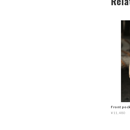
Rela
Front pock
¥11,480