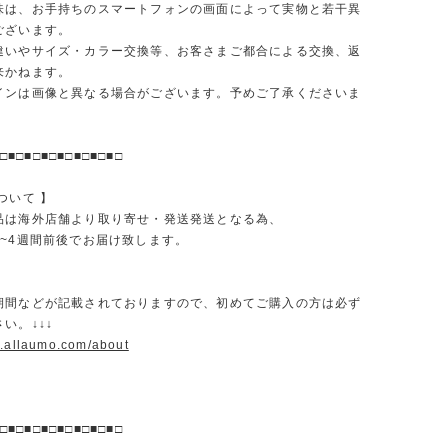
味は、お手持ちのスマートフォンの画面によって実物と若干異
ございます。
違いやサイズ・カラー交換等、お客さまご都合による交換、返
来かねます。
インは画像と異なる場合がございます。予めご了承くださいま
□■□■□■□■□■□■□■□
ついて 】
品は海外店舗より取り寄せ・発送発送となる為、
2~4週間前後でお届け致します。
期間などが記載されておりますので、初めてご購入の方は必ず
い。↓↓↓
w.allaumo.com/about
□■□■□■□■□■□■□■□