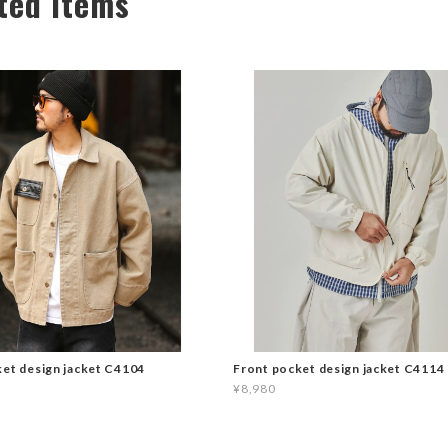
ted Items
et design jacket C4104
Front pocket design jacket C4114
¥8,980