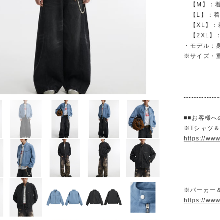
【M】：着丈 
【L】：着丈 
【XL】：着丈
【2XL】：着
・モデル：身長
※サイズ・
--------------
■■お客様へ
※Tシャツ
https://ww
※パーカー
https://ww