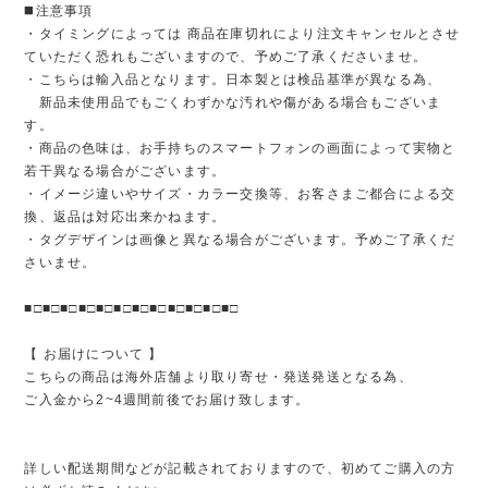
◼️注意事項
・タイミングによっては 商品在庫切れにより注文キャンセルとさせ
ていただく恐れもございますので、予めご了承くださいませ。
・こちらは輸入品となります。日本製とは検品基準が異なる為、
新品未使用品でもごくわずかな汚れや傷がある場合もございま
す。
・商品の色味は、お手持ちのスマートフォンの画面によって実物と
若干異なる場合がございます。
・イメージ違いやサイズ・カラー交換等、お客さまご都合による交
換、返品は対応出来かねます。
・タグデザインは画像と異なる場合がございます。予めご了承くだ
さいませ。
■□■□■□■□■□■□■□■□■□■□■□■□
【 お届けについて 】
こちらの商品は海外店舗より取り寄せ・発送発送となる為、
ご入金から2~4週間前後でお届け致します。
詳しい配送期間などが記載されておりますので、初めてご購入の方