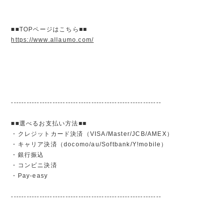
■■TOPページはこちら■■
https://www.allaumo.com/
----------------------------------------------------------
■■選べるお支払い方法■■
・クレジットカード決済（VISA/Master/JCB/AMEX）
・キャリア決済（docomo/au/Softbank/Y!mobile）
・銀行振込
・コンビニ決済
・Pay-easy
----------------------------------------------------------