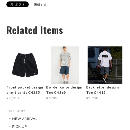
通報する
Related Items
Front pocket design
Border color design
Back letter design
short pants C4335
Tee C4369
Tee C4415
¥7,280
¥6,980
¥5,980
CATEGORY
NEW ARRIVAL
PICK UP